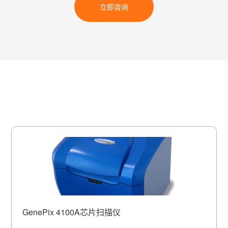
16 位用户可控制滤光片转轮
16 位用
片
立即咨询
扫描模式
顺序扫描
扫描时间
全面积4 分钟/单通道， 10μm 分辨率
全面积4 分钟/单
像素分辨率
2.5-100μm 之间调节
5-10
数码分辨率
16-bit
图片格式
单图像或多图像 TIFF
单图像或
动态范围
SNR > 3 时，4 个数量级
SNR > 
GenePix 4100A芯片扫描仪
条码读取
基于图像的条形码阅读器
基于图像