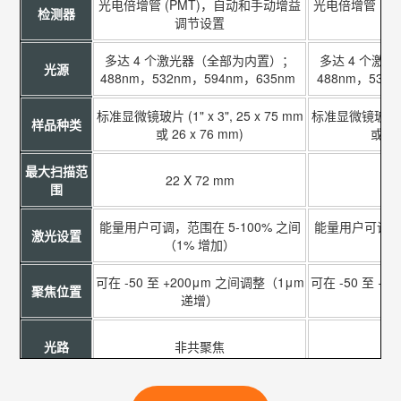
光电倍增管 (PMT)，自动和手动增益
光电倍增管 (P
检测器
调节设置
多达 4 个激光器（全部为内置）；
多达 4 个激
光源
488nm，532nm，594nm，635nm
488nm，532
标准显微镜玻片 (1" x 3", 25 x 75 mm
标准显微镜玻片 (1" 
样品种类
或 26 x 76 mm)
或 26
最大扫描范
22 X 72 mm
22 
围
能量用户可调，范围在 5-100% 之间
能量用户可调，范
激光设置
（1% 增加）
（1
可在 -50 至 +200μm 之间调整（1μm
可在 -50 至 +
聚焦位置
递增）
光路
非共聚焦
发射光滤光