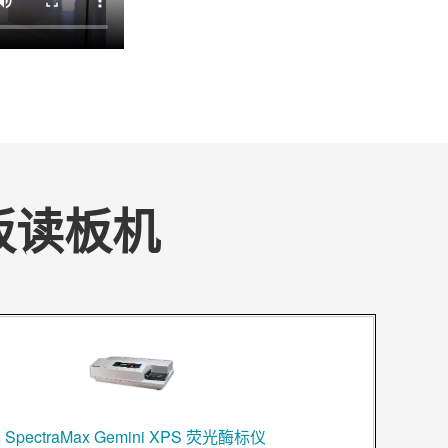
板读板机
SpectraMax Gemini XPS 荧光酶标仪