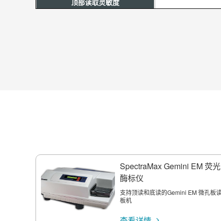
顶部读取灵敏度
底部读取灵敏度
检测器
波长选择
光源
读板时间
SpectraMax Gemini EM 荧光
酶标仪
机械臂兼容
支持顶读和底读的Gemini EM 微孔板
板机
温度控制
查看详情