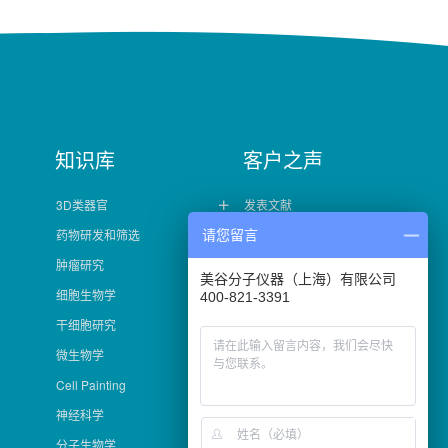
知识库
客户之声
3D类器官
发表文献

药物研发和筛选
客户案例
请您留言

肿瘤研究
美谷分子仪器（上海）有限公司
细胞生物学
400-821-3391
干细胞研究
微生物学
Cell Painting
神经科学
分子生物学