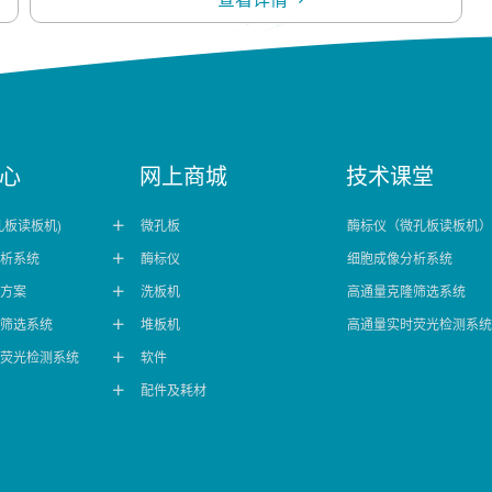
心
网上商城
技术课堂
孔板读板机)
微孔板
酶标仪（微孔板读板机）

析系统
酶标仪
细胞成像分析系统

方案
洗板机
高通量克隆筛选系统

筛选系统
堆板机
高通量实时荧光检测系统

荧光检测系统
软件

配件及耗材
