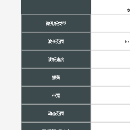
支
微孔板类型
波长范围
Ex
读板速度
振荡
带宽
动态范围