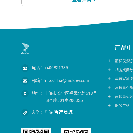
产品中
酶标仪(微

电话：
+4008213391
细胞成像分

类器官解决

邮箱：
info.china@moldev.com
高通量克隆

地址：
上海市长宁区福泉北路518号
高通量实时

IBP1座501室200335
服务产品

丹家智选商城
友链：