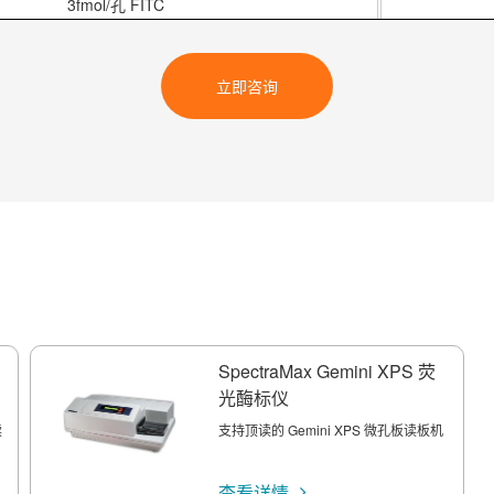
3fmol/孔 FITC
8fmol/孔 FITC
立即咨询
光电倍增管
光栅(1 nm 步进)
氙闪灯
15 秒
SpectraMax Gemini XPS 荧
光酶标仪
兼容
读
支持顶读的 Gemini XPS 微孔板读板机
环境温度 +4°C 至 45°C
查看详情