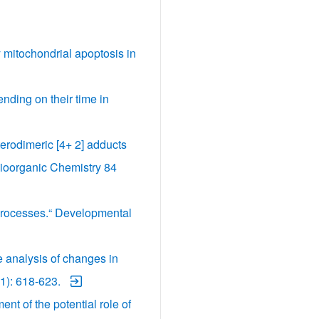
 mitochondrial apoptosis in
nding on their time in
erodimeric [4+ 2] adducts
Bioorganic Chemistry 84
 processes.“ Developmental
 analysis of changes in
1): 618-623.
t of the potential role of