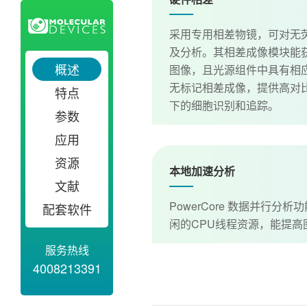
采用专用相差物镜，可对无
及分析。其相差成像模块能
概述
图像，且光源组件中具有相
无标记相差成像，提供高对
特点
下的细胞识别和追踪。
参数
应用
资源
本地加速分析
文献
PowerCore 数据并行分
配套软件
闲的CPU线程资源，能提高
服务热线
4008213391