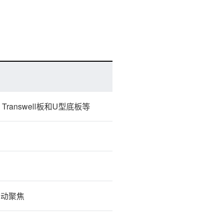
ranswell板和U型底板等
自动聚焦