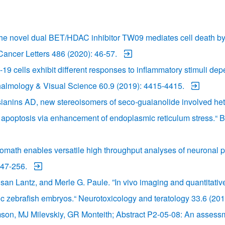
’The novel dual BET/HDAC inhibitor TW09 mediates cell death by
ancer Letters 486 (2020): 46-57.
19 cells exhibit different responses to inflammatory stimuli depe
thalmology & Visual Science 60.9 (2019): 4415-4415.
isianins AD, new stereoisomers of seco-guaianolide involved het
e apoptosis via enhancement of endoplasmic reticulum stress.“ 
uromath enables versatile high throughput analyses of neuronal
247-256.
an Lantz, and Merle G. Paule. ”In vivo imaging and quantitative
c zebrafish embryos.“ Neurotoxicology and teratology 33.6 (201
n, MJ Milevskiy, GR Monteith; Abstract P2-05-08: An assessmen