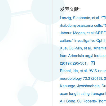
发表文献：
Laszig, Stephanie, et al. ‘
rhabdomyosarcoma cells.‘’C
Jabour, Megan, et al.”ARPE-
culture.“ Investigative Oph
Xue, Gui-Min, et al. ”Artem
from Artemisia argyi induc
(2019): 295-301.
Rishal, Ida, et al. ”WIS‐ne
neurobiology 73.3 (2013): 
Kanungo, Jyotshnabala, Sus
axon length using transgeni
AH Bong, SJ Roberts-Thomso