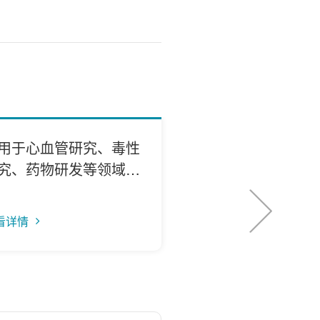
用于心血管研究、毒性
高通量共聚焦成像
究、药物研发等领域的
测3D肿瘤球，助
人类iPSC来源的心肌
药物筛选
胞进行自动化细胞功能
看详情
查看详情
分析的方法