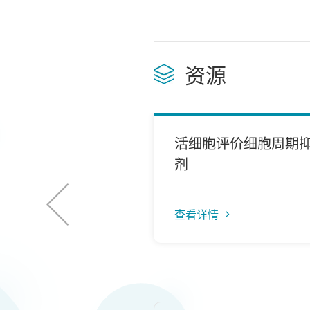
资源
多能诱导干细胞
活细胞评价细胞周期
SC)来源的肝细胞球进
剂
涵 3D毒性分析
情
查看详情