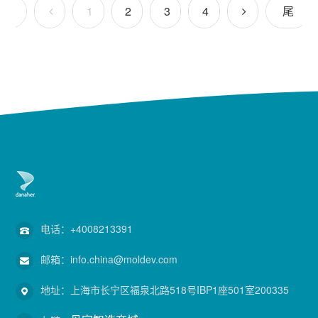
首
1
2
3
4
尾
页
页
电话：
+4008213391
邮箱：
info.china@moldev.com
地址：
上海市长宁区福泉北路518号IBP1座501室200335