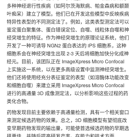
多种神经退行性疾病（如阿尔茨海默病、帕金森病和额颞
叶痴呆）建立了模型。他们已在开发这些模型中反映疾病
特异性表型的不同测定法了。例如，这类表型测定法可以
鉴定蛋白聚集体、蛋白错误定位、自噬、线粒体自噬和神
经突增生的特征。作为神经突增生的原理论证系统，他们
开发了一种可诱导 NGN2 蛋白表达的 iPS 细胞系，这种
细胞系会在神经突增生出现 2-3 天后将细胞加快分化成神
经元。目前，该团队正在 ImageXpress Micro Confocal
上实施这一系统，以在更多高级设置中监测神经突增生。
他们还将使用经充分表征鉴定的表型（如溶酶体功能改变
和细胞自噬）来建立采用 ImageXpress Micro Confocal
进行的高通量 3D 成像测定法，以分析影响这些过程的药
类化合物。
药物发现目前主要依赖于高通量检测，具有一个相关窗口
来测定候选药物的效果。总之，3D 细胞模型有望彻底改
变早期药物发现的输出量，可能使首选候选药物的早期选
择更佳，并随后提高研发产率。在能力和技术方面，