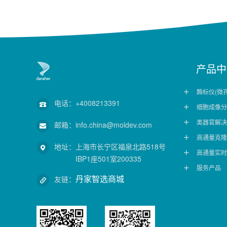
产品中
酶标仪(微

电话：
+4008213391
细胞成像分

类器官解决

邮箱：
info.china@moldev.com
高通量克隆

地址：
上海市长宁区福泉北路518号
高通量实时

IBP1座501室200335
服务产品

丹家智选商城
友链：