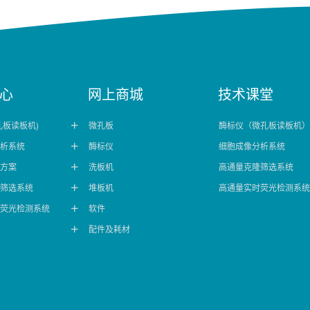
心
网上商城
技术课堂
孔板读板机)
微孔板
酶标仪（微孔板读板机）

析系统
酶标仪
细胞成像分析系统

方案
洗板机
高通量克隆筛选系统

筛选系统
堆板机
高通量实时荧光检测系统

荧光检测系统
软件

配件及耗材
