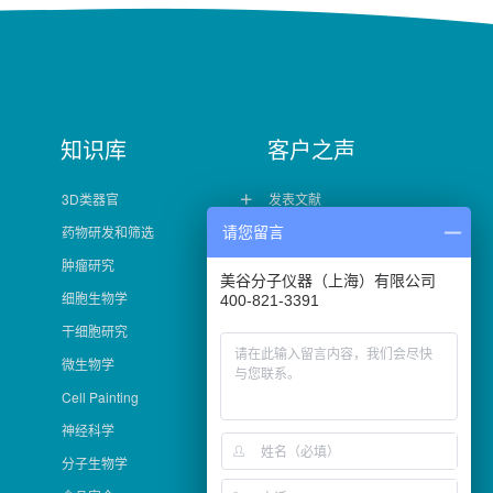
知识库
客户之声
3D类器官
发表文献

药物研发和筛选
客户案例
请您留言

肿瘤研究
美谷分子仪器（上海）有限公司
细胞生物学
400-821-3391
干细胞研究
微生物学
Cell Painting
神经科学
分子生物学